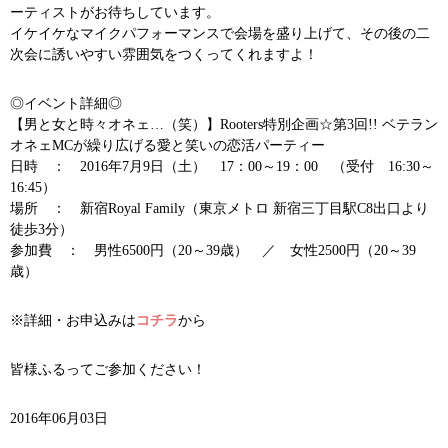
ーティストがお待ちしています。
イケイケなマイクパフォーマンスで会場を盛り上げて、その後の二
次会に誘いやすい雰囲気をつくってくれますよ！
◎イベント詳細◎
【男と女と時々オネェ…（笑）】Rooters特別企画☆第3回!! ベテラン
オネェMCが繰り広げる愛と笑いの恋活パーティー
日時 ： 2016年7月9日（土） 17：00～19：00 （受付 16:30～
16:45）
場所 ： 新宿Royal Family（東京メトロ 新宿三丁目駅C8出口より
徒歩3分）
参加費 ： 男性6500円（20～39歳） ／ 女性2500円（20～39
歳）
※詳細・お申込みは
コチラ
から
皆様ふるってご参加ください！
2016年06月03日